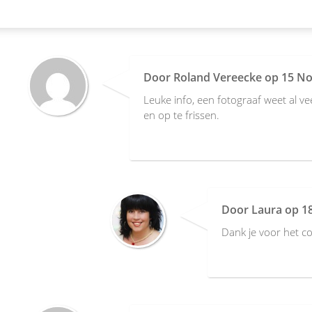
Door
Roland Vereecke
op
15 No
Leuke info, een fotograaf weet al vee
en op te frissen.
Door
Laura
op
1
Dank je voor het c