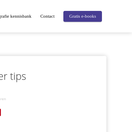
grafie kennisbank
Contact
Gratis e-books
r tips
eren