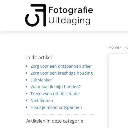
anoniem
nformatie te
erzamelen over
et gedrag van een
ezoeker op de
ebsite.
Home
F
arketing
In dit artikel
arketingcookies
Zorg voor een ontspannen sfeer
orden gebruikt
Zorg voor een krachtige houding
m bezoekers te
Lijk slanker
olgen op de
Waar laat ik mijn handen?
ebsite. Hierdoor
Treed even uit de situatie
unnen website-
Niet leunen
igenaren
Houd je mond ontspannen
elevante
dvertenties tonen
Artikelen in deze categorie
ebaseerd op het