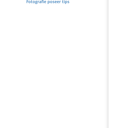
edrag van deze
Fotografie poseer tips
ezoeker.
Voorkeuren opslaan