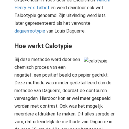
s kan de
Henry Fox Talbot
en werd daardoor ook wel
e niet
Talbotypie genoemd. Zijn uitvinding werd iets
oneren.
later gepresenteerd als het verwante
ieken
daguerreotypie
van Louis Daguerre.
ische
s worden
Hoe werkt Calotypie
kt om
em
Bij deze methode werd door een
tie te
chemisch proces van een
elen over
negatief, een positief beeld op papier gedrukt.
drag van
Deze methode was minder gedetailleerd dan de
zoeker op
methode van Daguerre, doordat de contouren
site.
vervaagden. Hierdoor kon er wel meer gespeeld
ing
worden met contrast. Ook was het mogelijk
ingcookies
meerdere afdrukken te maken. Dit alles zorgde er
 gebruikt
voor, dat uiteindelijk de methode van Daguerre in
oekers te