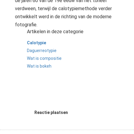
de jaren 60 van de 19e eeuw van het toneel
 op de
verdween, terwijl de calotypiemethode verder
e. Hierdoor
ontwikkelt werd in de richting van de moderne
 website-
fotografie.
ren
Artikelen in deze categorie
nte
enties
Calotypie
gebaseerd
Daguerreotypie
 gedrag van
Wat is compositie
ezoeker.
Wat is bokeh
uren
Reactie plaatsen