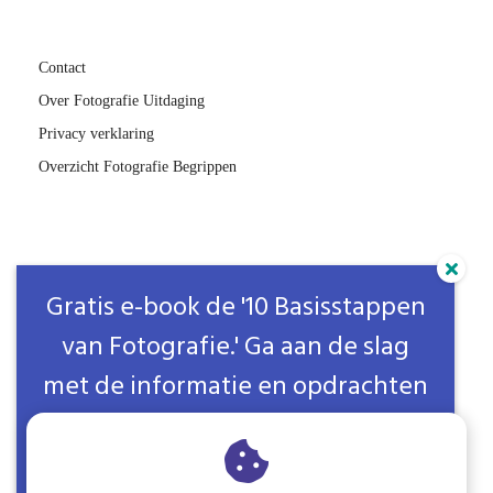
Contact
Over Fotografie Uitdaging
Privacy verklaring
Overzicht Fotografie Begrippen
Webdesign door
Laura.nl
Gratis e-book de '10 Basisstappen
van Fotografie.' Ga aan de slag
Fotografieuitdaging.nl
met de informatie en opdrachten
EC Paderne, Apartado 59
uit dit e-book en ontdek veel
8200-996
Paderne
handige fotografie tips & trucks!
info@fotografieuitdaging.nl